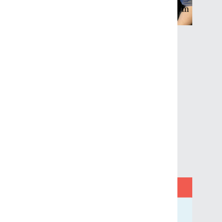
Navigatørene hadde uttrykt ønske om
å få mer kompetanse på medisinsk
behandling med det utstyret og de
medikamentene de hadde om bord.
OHS laget et spesifikt opplegg for
dette.
4
.
november
.
2021
Redegjørelse for