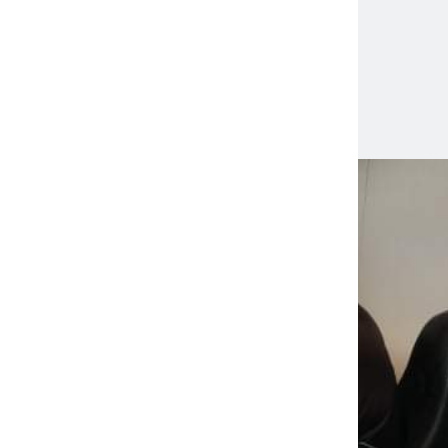
fikk Atlantic Viking ISM godkjennelse for 5 n
r rederiet og skipet skiftet versjon av CCOM, så det va
nskap og offiserer frem mot denne dagen, men tilbakem
et var veldig god.