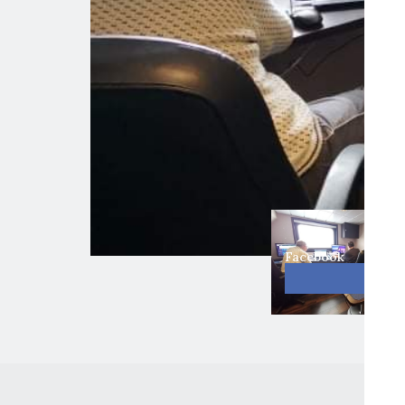
Takk til Sissel An
Del denne artikkelen!
Facebook
Link