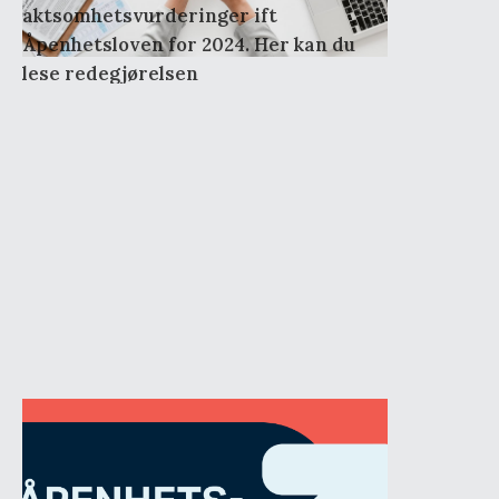
aktsomhetsvurderinger ift
Åpenhetsloven for 2024. Her kan du
lese redegjørelsen
4
.
november
.
2021
Redegjørelse for