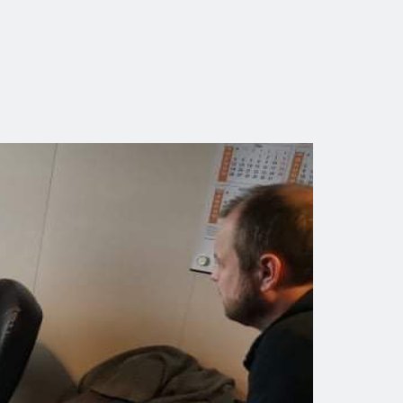
ye år
r litt nytt å sette
eldingen fra