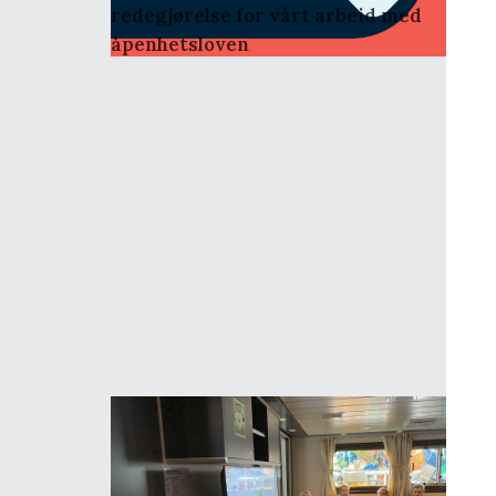
redegjørelse for vårt arbeid med
åpenhetsloven
4
.
november
.
2021
Besøk av ATEA angående