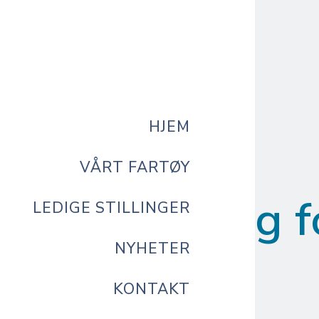
ER
NYHETER
KONTAKT
HJEM
VÅRT FARTØY
9
.
februar
.
2022
 Godkjenning f
LEDIGE STILLINGER
NYHETER
nye år
KONTAKT