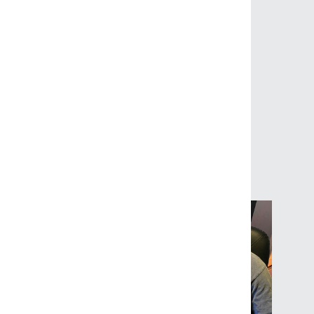
Andre nyheter
4
.
november
.
2021
Atlantic Viking med
skipsspesifikt medisinkurs
for navigatørene