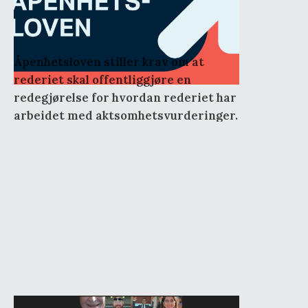
aktsomhetsvurderinger i
Nye Giske Havfiske
Åpenhetsloven stiller krav om at
rederiet skal offentliggjøre en
redegjørelse for hvordan rederiet har
arbeidet med aktsomhetsvurderinger.