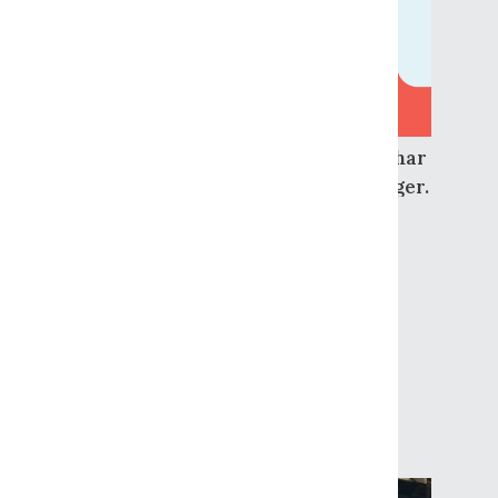
aktsomhetsvurderinger i
Nye Giske Havfiske 2023
Åpenhetsloven stiller krav om at
rederiet skal offentliggjøre en
redegjørelse for hvordan rederiet har
arbeidet med aktsomhetsvurderinger.