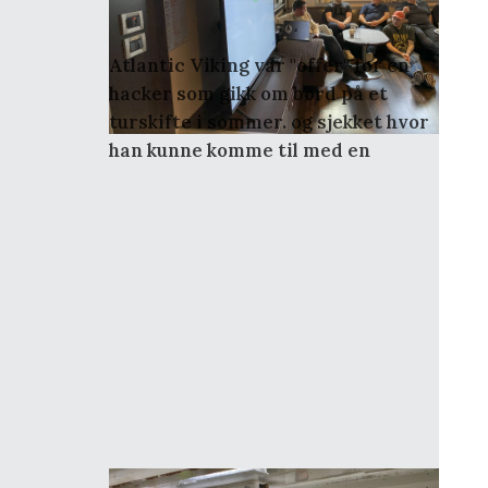
Cyberøvelse
Atlantic Viking var "offer" for en
hacker som gikk om bord på et
turskifte i sommer. og sjekket hvor
han kunne komme til med en
minnepenn. Vi hadde en samling på
turskiftet 23.september for å
diskutere risiko og tiltak