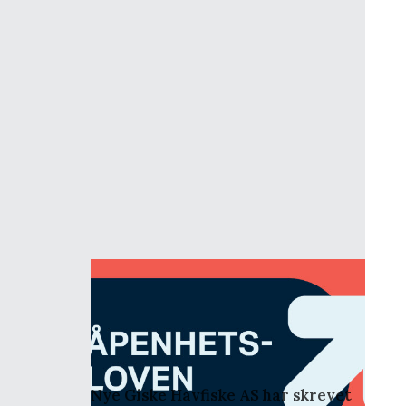
4
.
november
.
2021
Redegjørelse
Åpenhetsloven 2025
Nye Giske Havfiske AS har skrevet