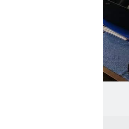
dersen for en fin revisjon (Sjøfartsdriektoratet) via Te
edIn
Email