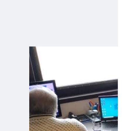
Den 2.februar 
Den siste tiden ha
seg inn i for man
Sjøfartsdirektorat