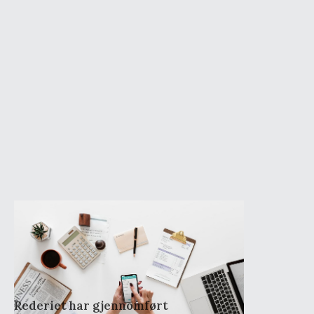
4
.
november
.
2021
Redegjørelse
Åpenhetsloven 2024
Rederiet har gjennomført