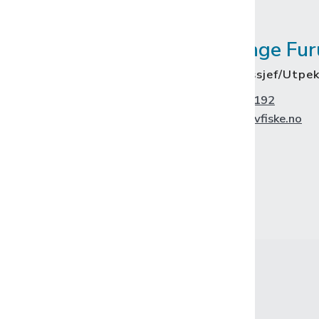
Bjørn Inge Fur
mål om denne
Operasjonssjef/Utpe
 kontakt med oss.
+47 414 04 192
bif@giskehavfiske.no